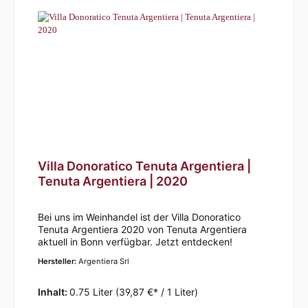
Struktur und ist mild, warm und reich an Tanninen.
Er hat einen langen Abgang.Passt hervorragend zu
Nudeln, Lammfleisch, Wildfleisch und würziger
Käse.
Villa Donoratico Tenuta Argentiera |
Tenuta Argentiera | 2020
Bei uns im Weinhandel ist der Villa Donoratico
Tenuta Argentiera 2020 von Tenuta Argentiera
aktuell in Bonn verfügbar. Jetzt entdecken!
Hersteller:
Argentiera Srl
Inhalt:
0.75 Liter
(39,87 €* / 1 Liter)