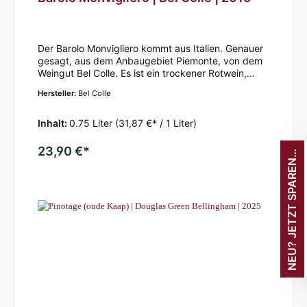
Der Barolo Monvigliero kommt aus Italien. Genauer
gesagt, aus dem Anbaugebiet Piemonte, von dem
Weingut Bel Colle. Es ist ein trockener Rotwein,
welcher durch seine granatroten Farben, mit
Hersteller:
Bel Colle
Orangetönen auffällt. Seine Nase ist
charakteristisch, angenehm und gleichzeitig
intensiv. Geschmacklich begeistert der Barolo
Inhalt:
0.75 Liter
(31,87 €* / 1 Liter)
Monvigliero mit seiner harmonischen, vollen,
robusten und einfachen Art. Dieser Wein passt zu
23,90 €*
E
U
?
J
E
T
Z
T
S
P
A
R
E
.
N
.
.
rotem Fleisch und gereiften Käse. Trinken Sie ihn
N
am besten bei einer Trinktemperatur von circa 20
Grad Celsius. Bei uns im Weinhandel ist der Barolo
Monvigliero Bel Colle 2015 von Bel Colle aktuell in
Bonn verfügbar. Jetzt entdecken!