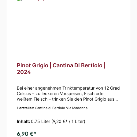
Pinot Grigio | Cantina Di Bertiolo |
2024
Bei einer angenehmen Trinktemperatur von 12 Grad
Celsius – zu leckeren Vorspeisen, Fisch oder
weißem Fleisch – trinken Sie den Pinot Grigio aus
dem Hause Di Bertiolo am besten. Der trockenen
Hersteller:
Cantina di Bertiolo Via Madonna
Weißwein ist ein fruchtiger und harmonischer Wein.
Geschmacklich erinnert er an grüne Nussschalen
und getoastetes Brot. Das Weingut aus Italien legt
Inhalt:
0.75 Liter
(9,20 €* / 1 Liter)
besonders viel Wert auf eine hochwertige und
traditionelle Weinproduktion. Bei uns im Weinhandel
6,90 €*