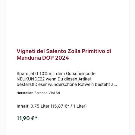
Gericht wird von diesem Wein elegant
begleitet!AuszeichnungenFalstaff "Bianchi del
Garda": 91 PunkteJames Suckling: 92
PunkteVinibuoni d'Italia: 3 Sterne
Vigneti del Salento Zolla Primitivo di
Manduria DOP 2024
Spare jetzt 10% mit dem Gutscheincode
NEUKUNDE22 wenn Du diesen Artikel
bestellst!Dieser wunderschöne Rotwein besteht aus
100% Primitivo. Der Wein durchläuft
Hersteller:
Farnese Vini Srl
eine malolaktische Gärung in Edelstahltanks.
Reifung in gebrauchten amerikanischen
und französischen Eichenfässern für 6-8
Inhalt:
0.75 Liter
(15,87 €* / 1 Liter)
Monate.Der Primitivo di Manduria hat eine rubinrote
Farbe mit violetten Tönen. In der Nase überwiegen
11,90 €*
intensive, komplexe und fruchtige Aromen mit
Nuancen von kleinen, roten Früchten wie Kirsche
und Brombeere. Dieser Wein hat eine samtige