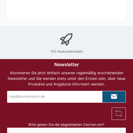
ist der Pinot Grigio 2024 von Cantina Di Bertiolo
aktuell in Bonn verfügbar. Jetzt entdecken!
10% Neukundenrabatt
Newsletter
Abonnieren Sie jetzt einfach unseren regelmäßig erscheinenden
Newsletter und Sie werden stets unter den Ersten sein, über neue
Produkte und Angebote informiert werden.
E-
Mail-
Adresse*
Bitte geben Sie die abgebildeten Zeichen ein*