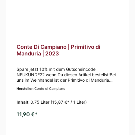
Note aromatischer Kräuter. Am Gaumen
beeindrucken die kräftigen, warmen und
reichen Geschmackseinflüsse, unter anderem von
wilden Kirschen und Schokolade.Dieser Wein
empfiehlt sich zu geröstetem Fleisch, gegrilltem
Steak und gereiften Käsen.
Conte Di Campiano | Primitivo di
Manduria | 2023
Spare jetzt 10% mit dem Gutscheincode
NEUKUNDE22 wenn Du diesen Artikel bestellst!Bei
uns im Weinhandel ist der Primitivo di Manduria
2023 von Conte Di Campiano aktuell in Bonn
Hersteller:
Conte di Campiano
verfügbar. Jetzt entdecken!
Inhalt:
0.75 Liter
(15,87 €* / 1 Liter)
11,90 €*