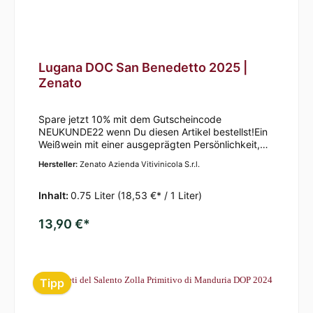
Lugana DOC San Benedetto 2025 |
Zenato
Spare jetzt 10% mit dem Gutscheincode
NEUKUNDE22 wenn Du diesen Artikel bestellst!Ein
Weißwein mit einer ausgeprägten Persönlichkeit,
der aus 100% Trebbiano di Lugana besteht. Die
Hersteller:
Zenato Azienda Vitivinicola S.r.l.
Trauben für diesen Wein stammen aus einer
wunderschönen Region, die sich an der Südküste
des Gardasees entlang von Peschiera bis
Inhalt:
0.75 Liter
(18,53 €* / 1 Liter)
Desenzano erstreckt.Der Wein ist frisch-fruchtig
und glasklar und wird von der strahlenden
13,90 €*
hellgelben Farbe gekennzeichnet. Angenehmes
Bukett mit Melone und Zitrusfrüchten. Der Wein ist
mineralisch und delikat. Frisch am Gaumen mit
weißem Pfirsich, Äpfeln und Birnen.Ein
Tipp
vollmundiger, runder Wein mit einem angenehmen
Nachgeschmack. Köstlich als Aperitif, passt aber
auch hervorragend zu Salaten und Fisch. Jedes