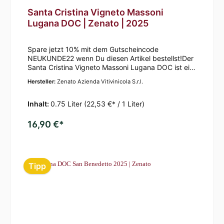
Santa Cristina Vigneto Massoni
Lugana DOC | Zenato | 2025
Spare jetzt 10% mit dem Gutscheincode
NEUKUNDE22 wenn Du diesen Artikel bestellst!Der
Santa Cristina Vigneto Massoni Lugana DOC ist ein
sehr eleganter und delikater Wein, der sich
Hersteller:
Zenato Azienda Vitivinicola S.r.l.
besonders durch Eindrücke von u.a. Zitrusfrüchten
(vor allem Zitrone) und Ananas sowie einer
nussartigen Note auszeichnet. Er ist zugleich ein
Inhalt:
0.75 Liter
(22,53 €* / 1 Liter)
kräftiger Wein, der durch einen nicht
allzu übertriebenen Säuregehalt eher mild
16,90 €*
wirkt. Der Weißwein passt sehr gut zu gebratenem
Geflügel, wie Ente, Gans oder Huhn.
Tipp