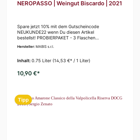
NEROPASSO | Weingut Biscardo | 2021
Spare jetzt 10% mit dem Gutscheincode
NEUKUNDE22 wenn Du diesen Artikel
bestellst! PROBIERPAKET - 3 Flaschen
NEROPASSO | Weingut Biscardo |
Hersteller:
MABIS s.r.l.
2021NEROPASSO | Weingut Biscardo | 2021Der
Neropasso hat eine intensive, rubinrote Farbe und
schmeckt nach Kirschen und Pflaumen. Dieser
Inhalt:
0.75 Liter
(14,53 €* / 1 Liter)
trockene Rotwein stammt aus Italien vom Weingut
Biscardo. Sein Bouquet ist würzig und
10,90 €*
vollaromatisch. Wir empfehlen diesen italienischen
Genusstropfen zu Fleischgerichten oder
Pasta. Jetzt bestellen und probieren!Bei uns im
Weinhandel ist der beliebte NEROPASSO | Weingut
Tipp
Biscardo | 2021 aktuell in Bonn verfügbar. Jetzt
entdecken!