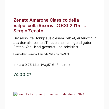
Zenato Amarone Classico della
Valpolicella Riserva DOCG 2015 |
Sergio Zenato
Der absolute ‘König’ aus diesem Gebiet, erzeugt nur
aus den allerbesten Trauben herausragend guter
Ernten. Von Hand geerntet und selektiert.
Anschließend lässt man die Trauben drei Monate
Hersteller:
Zenato Azienda Vitivinicola S.r.l.
lang trocknen mit dem Ergebnis, dass viel von der
Flüssigkeit in den Trauben verdampft ist, wodurch
die Trauben einen sehr hohen
Inhalt:
0.75 Liter
(98,67 €* / 1 Liter)
Zuckergehalt aufweisen. Die allerbesten und
reifsten Corvina Trauben ergänzt mit ein
74,00 €*
bisschen Rondinella und Sangiovese. Nach der
Gärung reift der Wein vier Jahre in
Slawischen Eichenholzfässern und danach noch
weitere zwölf Monate in der Flasche.
Brillante Geruchs- und Geschmacksensation!Der
Amarone hat eine imponierende Eleganz mit der
reifen Frucht im Zentrum und einem einladenden
Bukett. Dunkler rubinroter Wein mit einer leichten