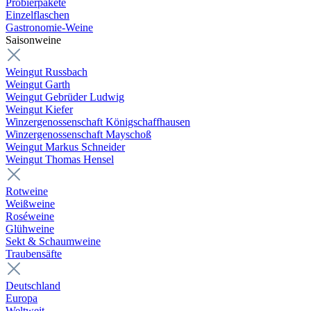
Probierpakete
Einzelflaschen
Gastronomie-Weine
Saisonweine
Weingut Russbach
Weingut Garth
Weingut Gebrüder Ludwig
Weingut Kiefer
Winzergenossenschaft Königschaffhausen
Winzergenossenschaft Mayschoß
Weingut Markus Schneider
Weingut Thomas Hensel
Rotweine
Weißweine
Roséweine
Glühweine
Sekt & Schaumweine
Traubensäfte
Deutschland
Europa
Weltweit