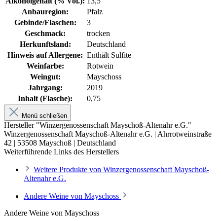
Alkoholgehalt (% Vol.):
13,5
Anbauregion:
Pfalz
Gebinde/Flaschen:
3
Geschmack:
trocken
Herkunftsland:
Deutschland
Hinweis auf Allergene:
Enthält Sulfite
Weinfarbe:
Rotwein
Weingut:
Mayschoss
Jahrgang:
2019
Inhalt (Flasche):
0,75
Menü schließen
Hersteller "Winzergenossenschaft Mayschoß-Altenahr e.G."
Winzergenossenschaft Mayschoß-Altenahr e.G. | Ahrrotweinstraße
42 | 53508 Mayschoß | Deutschland
Weiterführende Links des Herstellers
Weitere Produkte von Winzergenossenschaft Mayschoß-
Altenahr e.G.
Andere Weine von Mayschoss
Andere Weine von Mayschoss