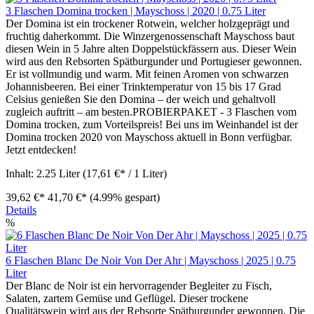
3 Flaschen Domina trocken | Mayschoss | 2020 | 0.75 Liter
Der Domina ist ein trockener Rotwein, welcher holzgeprägt und
fruchtig daherkommt. Die Winzergenossenschaft Mayschoss baut
diesen Wein in 5 Jahre alten Doppelstückfässern aus. Dieser Wein
wird aus den Rebsorten Spätburgunder und Portugieser gewonnen.
Er ist vollmundig und warm. Mit feinen Aromen von schwarzen
Johannisbeeren. Bei einer Trinktemperatur von 15 bis 17 Grad
Celsius genießen Sie den Domina – der weich und gehaltvoll
zugleich auftritt – am besten.PROBIERPAKET - 3 Flaschen vom
Domina trocken, zum Vorteilspreis! Bei uns im Weinhandel ist der
Domina trocken 2020 von Mayschoss aktuell in Bonn verfügbar.
Jetzt entdecken!
Inhalt:
2.25 Liter
(17,61 €* / 1 Liter)
39,62 €*
41,70 €*
(4.99% gespart)
Details
%
6 Flaschen Blanc De Noir Von Der Ahr | Mayschoss | 2025 | 0.75
Liter
Der Blanc de Noir ist ein hervorragender Begleiter zu Fisch,
Salaten, zartem Gemüse und Geflügel. Dieser trockene
Qualitätswein wird aus der Rebsorte Spätburgunder gewonnen. Die