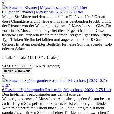
%
6 Flaschen Rivaner | Mayschoss | 2025 | 0.75 Liter
Mögen Sie Minze und den sommerlichen Duft von Heu? Genau
diese Charakterisierung, gepaart mit einer belebenden Frucht, bringt
der Rivaner von der Winzergenossenschaft Mayschoss ins Glas. Ein
vornehmes Muskataroma begleitet diese Eigenschachten. Dieser
trockene Qualitätswein ist ein feinherber und gefälliger Pino-Grigio-
Typ. Trinken Sie ihn bei kühlen und angenehmen 7 bis 9 Grad
Celsius. Er ist ein perfekter Begleiter für heiße Sommerabende - solo
oder zu Salaten.
Inhalt:
4.5 Liter
(12,11 €* / 1 Liter)
54,50 €*
65,40 €*
(16.67% gespart)
In den Warenkorb
%
6 Flaschen Spätburgunder Rose mild | Mayschoss | 2023 | 0.75 Liter
Den lieblichen Spätburgunder aus dem Hause der
Winzergenossenschaft Mayschoss Altenahr genießen Sie am besten
zu fruchtigen Süßspeisen und Salaten. Es ist ein beerig, duftender
Wein mit einer reifen Frucht und Süße. Seine Saftigkeit ist nicht
pappigsüßig. Trinken Sie ihn bei einer Trinktemperatur zwischen 7