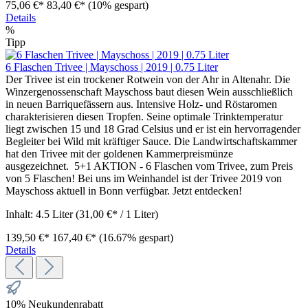
75,06 €*
83,40 €*
(10% gespart)
Details
%
Tipp
6 Flaschen Trivee | Mayschoss | 2019 | 0.75 Liter
Der Trivee ist ein trockener Rotwein von der Ahr in Altenahr. Die
Winzergenossenschaft Mayschoss baut diesen Wein ausschließlich
in neuen Barriquefässern aus. Intensive Holz- und Röstaromen
charakterisieren diesen Tropfen. Seine optimale Trinktemperatur
liegt zwischen 15 und 18 Grad Celsius und er ist ein hervorragender
Begleiter bei Wild mit kräftiger Sauce. Die Landwirtschaftskammer
hat den Trivee mit der goldenen Kammerpreismünze
ausgezeichnet. 5+1 AKTION - 6 Flaschen vom Trivee, zum Preis
von 5 Flaschen! Bei uns im Weinhandel ist der Trivee 2019 von
Mayschoss aktuell in Bonn verfügbar. Jetzt entdecken!
Inhalt:
4.5 Liter
(31,00 €* / 1 Liter)
139,50 €*
167,40 €*
(16.67% gespart)
Details
10% Neukundenrabatt