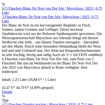
%
3 Flaschen Blanc De Noir von Der Ahr | Mayschoss | 2025 | 0.75
Liter
Der Blanc de Noir ist ein hervorragender Begleiter zu Fisch,
Salaten, zartem Gemüse und Geflügel. Dieser trockene
Qualitätswein wird aus der Rebsorte Spätburgunder gewonnen. Die
Winzergenossenschaft Mayschoss aus Altenahr bringt mit diesem
Weißwein eine helle – aus blauen Trauben erzeugten – Spezialität
auf den Markt. Durch seine besondere Behandlung bleibt der Wein
hell und sehr Gerbstoff arm. Der Wein hat Burgunderfruchtaromen
ist sehr fruchtig, beerig und saftig.Auch als 5+1 AKTION erhältlich:
6 Flaschen vom Blanc De Noir Von Der Ahr, zum Preis von 5
Flaschen! Bei uns im Weinhandel ist der Blanc De Noir Von Der
Ahr 2025 von Mayschoss aktuell in Bonn verfügbar. Jetzt
entdecken!
Inhalt:
2.25 Liter
(18,88 €* / 1 Liter)
42,47 €*
44,70 €*
(4.99% gespart)
Details
%
Tipp