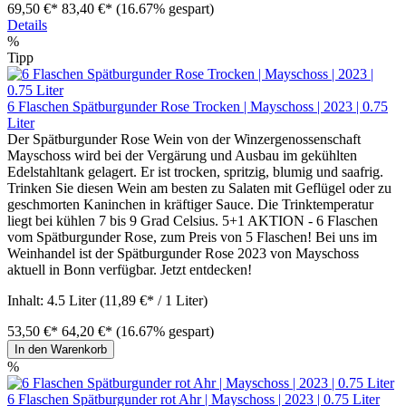
69,50 €*
83,40 €*
(16.67% gespart)
Details
%
Tipp
6 Flaschen Spätburgunder Rose Trocken | Mayschoss | 2023 | 0.75
Liter
Der Spätburgunder Rose Wein von der Winzergenossenschaft
Mayschoss wird bei der Vergärung und Ausbau im gekühlten
Edelstahltank gelagert. Er ist trocken, spritzig, blumig und saafrig.
Trinken Sie diesen Wein am besten zu Salaten mit Geflügel oder zu
geschmorten Kaninchen in kräftiger Sauce. Die Trinktemperatur
liegt bei kühlen 7 bis 9 Grad Celsius. 5+1 AKTION - 6 Flaschen
vom Spätburgunder Rose, zum Preis von 5 Flaschen! Bei uns im
Weinhandel ist der Spätburgunder Rose 2023 von Mayschoss
aktuell in Bonn verfügbar. Jetzt entdecken!
Inhalt:
4.5 Liter
(11,89 €* / 1 Liter)
53,50 €*
64,20 €*
(16.67% gespart)
In den Warenkorb
%
6 Flaschen Spätburgunder rot Ahr | Mayschoss | 2023 | 0.75 Liter