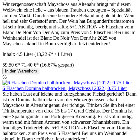
Winzergenossenschaft Mayschoss aus Altenahr bringt mit diesem
Weißwein eine helle – aus blauen Trauben erzeugten – Spezialität
auf den Markt. Durch seine besondere Behandlung bleibt der Wein
hell und sehr Gerbstoff arm. Der Wein hat Burgunderfruchtaromen
ist sehr fruchtig, beerig und saftig.5+1 AKTION - 6 Flaschen vom
Blanc De Noir Von Der Ahr, zum Preis von 5 Flaschen! Bei uns im
Weinhandel ist der Blanc De Noir Von Der Ahr 2025 von
Mayschoss aktuell in Bonn verfügbar. Jetzt entdecken!
Inhalt:
4.5 Liter
(13,22 €* / 1 Liter)
59,50 €*
71,40 €*
(16.67% gespart)
In den Warenkorb
%
6 Flaschen Domina halbtrocken | Mayschoss | 2022 | 0.75 Liter
Sie haben Lust auf leichte und kurzgebratene Fleischgerichte? Dann
ist der Domina halbtrocken von der Winzergenossenschaft
Mayschoss in Altenahr genau der richtige. Trinken Sie ihn bei einer
Trinktemperatur von circa 15 bis 17 Grad Celsius. Der Domina ist
eine Spätburgunder und Portugiesen Kreuzung. Er ist vollmundig,
warm und mit feinen Aromen von schwarzer Johannisbeere. Ein
fruchtiges Trinkerlebnis. 5+1 AKTION - 6 Flaschen vom Domina
halbtrocken, zum Preis von 5 Flaschen! Bei uns im Weinhandel
aktuell in Bonn verfügbar. Jetzt entdecken!