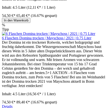
Inhalt:
4.5 Liter
(12,11 €* / 1 Liter)
54,50 €*
65,40 €*
(16.67% gespart)
In den Warenkorb
%
Tipp
6 Flaschen Domina trocken | Mayschoss | 2021 | 0.75 Liter
Der Domina ist ein trockener Rotwein, welcher holzgeprägt und
fruchtig daherkommt. Die Winzergenossenschaft Mayschoss baut
diesen Wein in 5 Jahre alten Doppelstückfässern aus. Dieser Wein
wird aus den Rebsorten Spätburgunder und Portugieser gewonnen.
Er ist vollmundig und warm. Mit feinen Aromen von schwarzen
Johannisbeeren. Bei einer Trinktemperatur von 15 bis 17 Grad
Celsius genießen Sie den Domina – der weich und gehaltvoll
zugleich auftritt – am besten.5+1 AKTION - 6 Flaschen vom
Domina trocken, zum Preis von 5 Flaschen! Bei uns im Weinhandel
ist der Domina trocken 2021 von Mayschoss aktuell in Bonn
verfügbar. Jetzt entdecken!
Inhalt:
4.5 Liter
(16,56 €* / 1 Liter)
74,50 €*
89,40 €*
(16.67% gespart)
Details