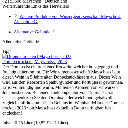
42 | 53508 Mayschoß | Deutschland
Weiterführende Links des Herstellers
Weitere Produkte von Winzergenossenschaft Mayschoß-
Altenahr e.G.
Alternative Gebinde
Alternative Gebinde
Tipp
Domina trocken | Mayschoss | 2023
Der Domina ist ein trockener Rotwein, welcher holzgeprägt und
fruchtig daherkommt. Die Winzergenossenschaft Mayschoss baut
diesen Wein in 5 Jahre alten Doppelstückfässern aus. Dieser Wein
wird aus den Rebsorten Spätburgunder und Portugieser gewonnen.
Er ist vollmundig und warm. Mit feinen Aromen von schwarzen
Johannisbeeren. Bei einer Trinktemperatur von 15 bis 17 Grad
Celsius genießen Sie den Domina – der weich und gehaltvoll
zugleich auftritt – am besten.Bei uns im Weinhandel ist der Domina
trocken 2023 von Mayschoss aktuell in Bonn verfügbar. Jetzt
entdecken!
Inhalt:
0.75 Liter
(19,87 €* / 1 Liter)