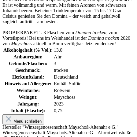
Er ist vollmundig und warm. Mit feinen Aromen von schwarzen
Johannisbeeren. Bei einer Trinktemperatur von 15 bis 17 Grad
Celsius genießen Sie den Domina – der weich und gehaltvoll
zugleich auftritt – am besten.
PROBIERPAKET - 3 Flaschen vom
Domina trocken
, zum
Vorteilspreis! Bei uns im Weinhandel ist der
Domina trocken
2020
von
Mayschoss
aktuell in Bonn verfügbar. Jetzt entdecken!
Alkoholgehalt (% Vol.):
13,0
Anbauregion:
Ahr
Gebinde/Flaschen:
3
Geschmack:
trocken
Herkunftsland:
Deutschland
Hinweis auf Allergene:
Enthält Sulfite
Weinfarbe:
Rotwein
Weingut:
Mayschoss
Jahrgang:
2023
Inhalt (Flasche):
0,75
Menü schließen
Hersteller "Winzergenossenschaft Mayschoß-Altenahr e.G."
Winzergenossenschaft Mayschoß-Altenahr e.G. | Ahrrotweinstraße