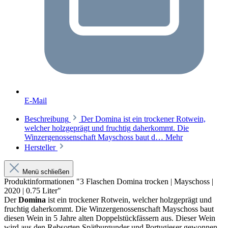
E-Mail
Beschreibung
Der Domina ist ein trockener Rotwein,
welcher holzgeprägt und fruchtig daherkommt. Die
Winzergenossenschaft Mayschoss baut d…
Mehr
Hersteller
Menü schließen
Produktinformationen "3 Flaschen Domina trocken | Mayschoss |
2020 | 0.75 Liter"
Der
Domina
ist ein trockener Rotwein, welcher holzgeprägt und
fruchtig daherkommt. Die Winzergenossenschaft Mayschoss baut
diesen Wein in 5 Jahre alten Doppelstückfässern aus. Dieser Wein
wird aus den Rebsorten Spätburgunder und Portugieser gewonnen.