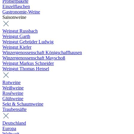
Probierpakete
Einzelflaschen
Gastronomie-Weine
Saisonweine
Weingut Russbach
Weingut Garth
Weingut Gebrüder Ludwig
Weingut Kiefer
Winzergenossenschaft Königschaffhausen
Winzergenossenschaft Mayschoß
Weingut Markus Schneider
Weingut Thomas Hensel
Rotweine
Weißweine
Roséweine
Glühweine
Sekt & Schaumweine
Traubensäfte
Deutschland
Europa
Weltweit