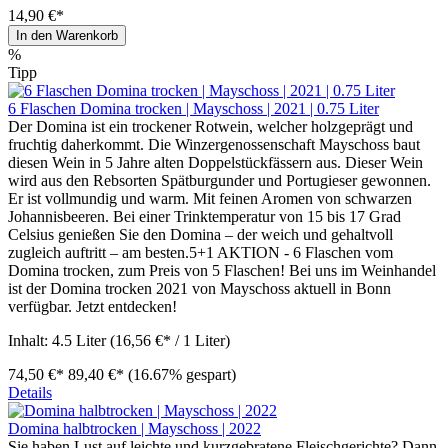
14,90 €*
In den Warenkorb
%
Tipp
6 Flaschen Domina trocken | Mayschoss | 2021 | 0.75 Liter
Der Domina ist ein trockener Rotwein, welcher holzgeprägt und
fruchtig daherkommt. Die Winzergenossenschaft Mayschoss baut
diesen Wein in 5 Jahre alten Doppelstückfässern aus. Dieser Wein
wird aus den Rebsorten Spätburgunder und Portugieser gewonnen.
Er ist vollmundig und warm. Mit feinen Aromen von schwarzen
Johannisbeeren. Bei einer Trinktemperatur von 15 bis 17 Grad
Celsius genießen Sie den Domina – der weich und gehaltvoll
zugleich auftritt – am besten.5+1 AKTION - 6 Flaschen vom
Domina trocken, zum Preis von 5 Flaschen! Bei uns im Weinhandel
ist der Domina trocken 2021 von Mayschoss aktuell in Bonn
verfügbar. Jetzt entdecken!
Inhalt:
4.5 Liter
(16,56 €* / 1 Liter)
74,50 €*
89,40 €*
(16.67% gespart)
Details
Domina halbtrocken | Mayschoss | 2022
Sie haben Lust auf leichte und kurzgebratene Fleischgerichte? Dann