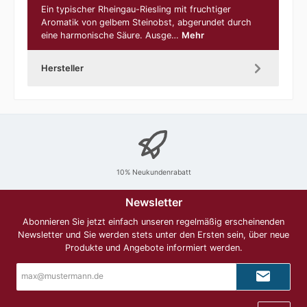
Ein typischer Rheingau-Riesling mit fruchtiger
Aromatik von gelbem Steinobst, abgerundet durch
eine harmonische Säure. Ausge…
Mehr
Hersteller
10% Neukundenrabatt
Newsletter
Abonnieren Sie jetzt einfach unseren regelmäßig erscheinenden
Newsletter und Sie werden stets unter den Ersten sein, über neue
Produkte und Angebote informiert werden.
E-
Mail-
Adresse*