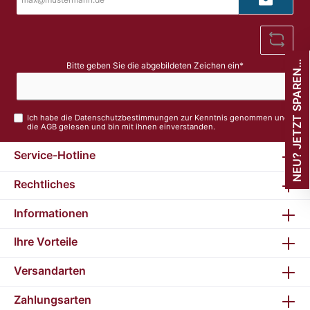
Mail-
Adresse*
E
U
?
J
E
T
Z
T
S
P
A
R
E
.
N
.
.
Bitte geben Sie die abgebildeten Zeichen ein*
N
Ich habe die
Datenschutzbestimmungen
zur Kenntnis genommen und
die
AGB
gelesen und bin mit ihnen einverstanden.
Service-Hotline
Rechtliches
Informationen
Ihre Vorteile
Versandarten
Zahlungsarten