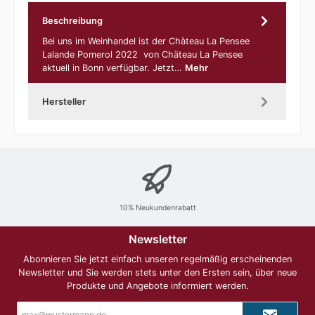
Beschreibung
Bei uns im Weinhandel ist der Chàteau La Pensee
Lalande Pomerol 2022 von Chäteau La Pensee
aktuell in Bonn verfügbar. Jetzt…
Mehr
Hersteller
10% Neukundenrabatt
Newsletter
Abonnieren Sie jetzt einfach unseren regelmäßig erscheinenden
Newsletter und Sie werden stets unter den Ersten sein, über neue
Produkte und Angebote informiert werden.
E-