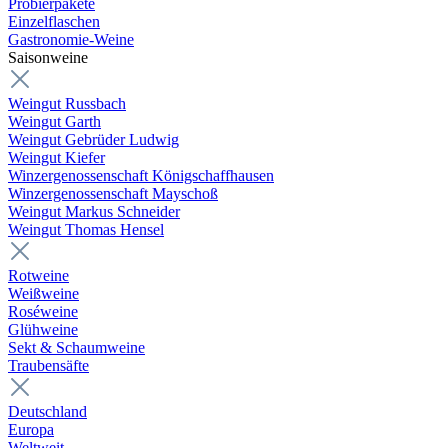
Probierpakete
Einzelflaschen
Gastronomie-Weine
Saisonweine
Weingut Russbach
Weingut Garth
Weingut Gebrüder Ludwig
Weingut Kiefer
Winzergenossenschaft Königschaffhausen
Winzergenossenschaft Mayschoß
Weingut Markus Schneider
Weingut Thomas Hensel
Rotweine
Weißweine
Roséweine
Glühweine
Sekt & Schaumweine
Traubensäfte
Deutschland
Europa
Weltweit