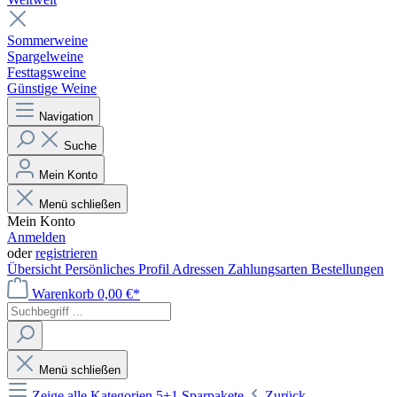
Sommerweine
Spargelweine
Festtagsweine
Günstige Weine
Navigation
Suche
Mein Konto
Menü schließen
Mein Konto
Anmelden
oder
registrieren
Übersicht
Persönliches Profil
Adressen
Zahlungsarten
Bestellungen
Warenkorb
0,00 €*
Menü schließen
Zeige alle Kategorien
5+1 Sparpakete
Zurück