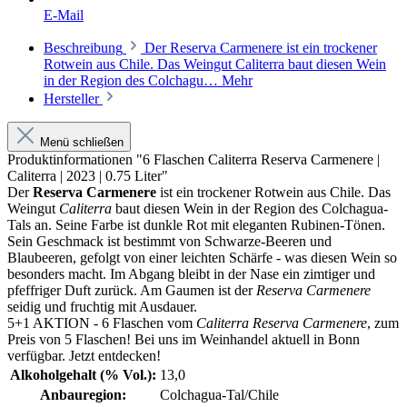
E-Mail
Beschreibung
Der Reserva Carmenere ist ein trockener
Rotwein aus Chile. Das Weingut Caliterra baut diesen Wein
in der Region des Colchagu…
Mehr
Hersteller
Menü schließen
Produktinformationen "6 Flaschen Caliterra Reserva Carmenere |
Caliterra | 2023 | 0.75 Liter"
Der
Reserva Carmenere
ist ein trockener Rotwein aus Chile. Das
Weingut
Caliterra
baut diesen Wein in der Region des Colchagua-
Tals an. Seine Farbe ist dunkle Rot mit eleganten Rubinen-Tönen.
Sein Geschmack ist bestimmt von Schwarze-Beeren und
Blaubeeren, gefolgt von einer leichten Schärfe - was diesen Wein so
besonders macht. Im Abgang bleibt in der Nase ein zimtiger und
pfeffriger Duft zurück. Am Gaumen ist der
Reserva Carmenere
seidig und fruchtig mit Ausdauer.
5+1 AKTION - 6 Flaschen vom
Caliterra Reserva Carmenere
, zum
Preis von 5 Flaschen! Bei uns im Weinhandel aktuell in Bonn
verfügbar. Jetzt entdecken!
Alkoholgehalt (% Vol.):
13,0
Anbauregion:
Colchagua-Tal/Chile