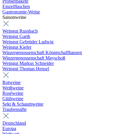
Probierpakete
Einzelflaschen
Gastronomie-Weine
Saisonweine
Weingut Russbach
Weingut Garth
Weingut Gebrüder Ludwig
Weingut Kiefer
Winzergenossenschaft Königschaffhausen
Winzergenossenschaft Mayschoß
Weingut Markus Schneider
Weingut Thomas Hensel
Rotweine
Weißweine
Roséweine
Glühweine
Sekt & Schaumweine
Traubensäfte
Deutschland
Europa
Weltweit