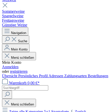
Sommerweine
Spargelweine
Festtagsweine
Günstige Weine
Navigation
Suche
Mein Konto
Menü schließen
Mein Konto
Anmelden
oder
registrieren
Übersicht
Persönliches Profil
Adressen
Zahlungsarten
Bestellungen
Warenkorb
0,00 €*
Menü schließen
Zeige alle Kategorien
5+1 Sparpakete
Zurück